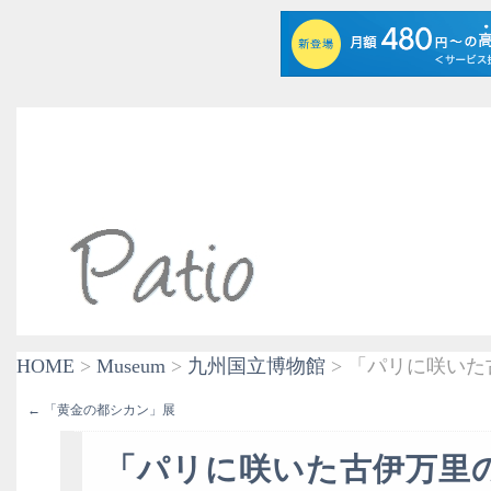
HOME
>
Museum
>
九州国立博物館
> 「パリに咲い
← 「黄金の都シカン」展
「パリに咲いた古伊万里