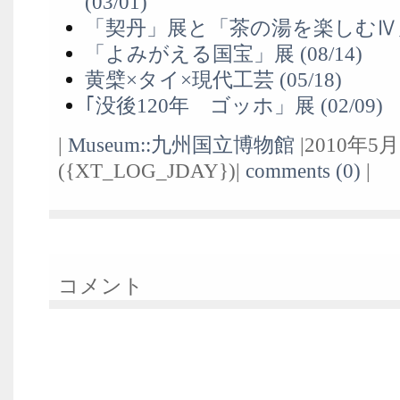
(03/01)
「契丹」展と「茶の湯を楽しむⅣ」 (
「よみがえる国宝」展 (08/14)
黄檗×タイ×現代工芸 (05/18)
｢没後120年 ゴッホ」展 (02/09)
|
Museum::九州国立博物館
|2010年5
({XT_LOG_JDAY})|
comments (0)
|
コメント