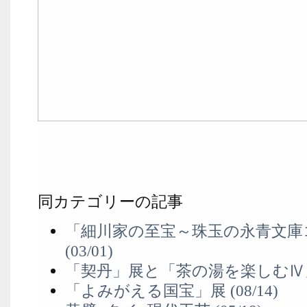
同カテゴリーの記事
「細川家の至宝～珠玉の永青文庫
(03/01)
「契丹」展と「茶の湯を楽しむⅣ」 (
「よみがえる国宝」展 (08/14)